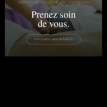
INSTITUT DE BEAUTÉ & SPA · BRUXELLES
Prenez soin
de vous.
EXPLORER NOS RITUELS
ZENTA SPA
ZEN
RITUELS
CONVERSION
INSTITUT DE
BEAUTÉ & SPA